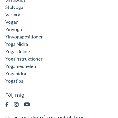
Stolyoga
Varmrätt
Vegan
Yinyoga
Yinyogapositioner
Yoga Nidra
Yoga Online
Yogainstruktioner
Yogamedhelen
Yoganidra
Yogatips
Följ mig
Registrera dig på min nyhetsbrev!