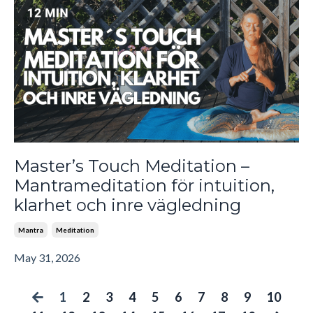
Master’s Touch Meditation –
Mantrameditation för intuition,
klarhet och inre vägledning
Mantra
Meditation
May 31, 2026
1
2
3
4
5
6
7
8
9
10