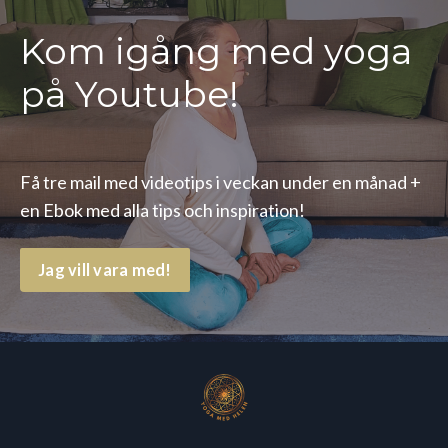
Kom igång med yoga
på Youtube!
Få tre mail med videotips i veckan under en månad +
en Ebok med alla tips och inspiration!
Jag vill vara med!