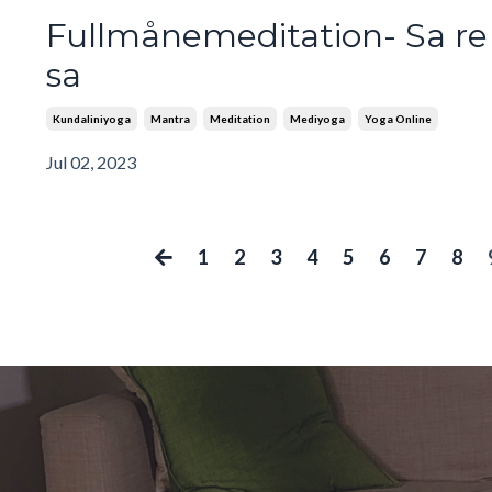
Fullmånemeditation- Sa re
sa
Kundaliniyoga
Mantra
Meditation
Mediyoga
Yoga Online
Jul 02, 2023
1
2
3
4
5
6
7
8