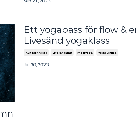
Sep 21, 2023
Ett yogapass för flow & e
Livesänd yogaklass
Kundaliniyoga
Livesändning
Mediyoga
Yoga Online
Jul 30, 2023
ömn