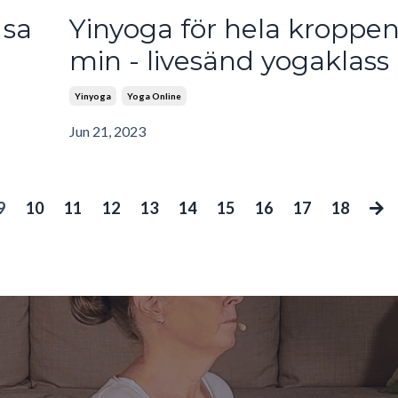
 sa
Yinyoga för hela kroppe
min - livesänd yogaklass
Yinyoga
Yoga Online
Jun 21, 2023
9
10
11
12
13
14
15
16
17
18