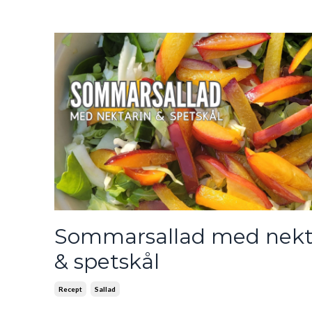
Sommarsallad med nekt
& spetskål
Recept
Sallad