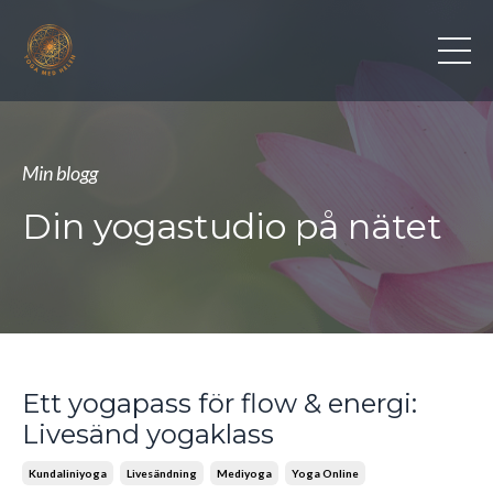
Min blogg
Din yogastudio på nätet
Ett yogapass för flow & energi:
Livesänd yogaklass
Kundaliniyoga
Livesändning
Mediyoga
Yoga Online