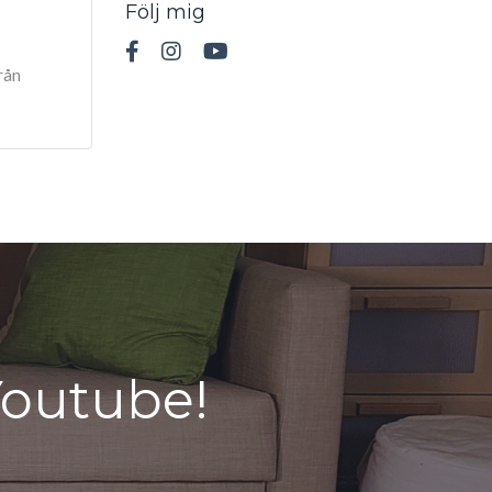
Följ mig
rån
outube!