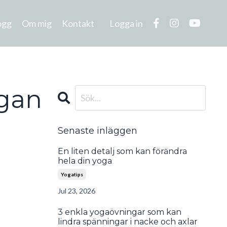
ogg
Om mig
Kontakt
Logga in
ogan
Senaste inläggen
En liten detalj som kan förändra
hela din yoga
Yogatips
Jul 23, 2026
3 enkla yogaövningar som kan
lindra spänningar i nacke och axlar