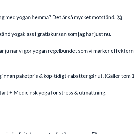
igång med yogan hemma? Det är så mycket motstånd. 🤔
esänd yogaklass i gratiskursen som jag har just nu.
är ju när vi gör yogan regelbundet som vi märker effektern
innan paketpris & köp-tidigt-rabatter går ut. (Gäller tom 
tart + Medicinsk yoga för stress & utmattning.