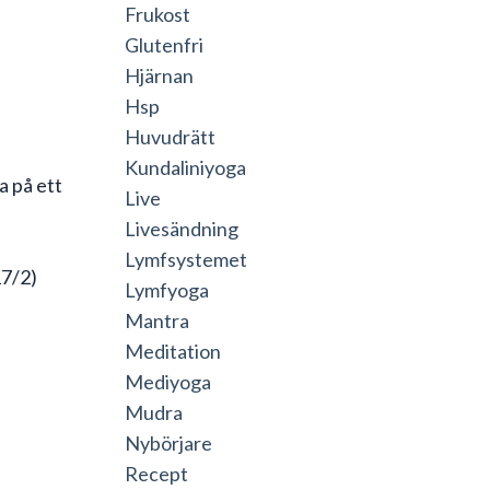
Frukost
Glutenfri
Hjärnan
Hsp
Huvudrätt
Kundaliniyoga
a på ett
Live
Livesändning
Lymfsystemet
17/2)
Lymfyoga
Mantra
Meditation
Mediyoga
Mudra
Nybörjare
Recept