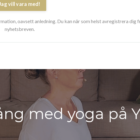
Jag vill vara med!
ormation, oavsett anledning. Du kan när som helst avregistrera dig f
nyhetsbreven.
ång med yoga på Y