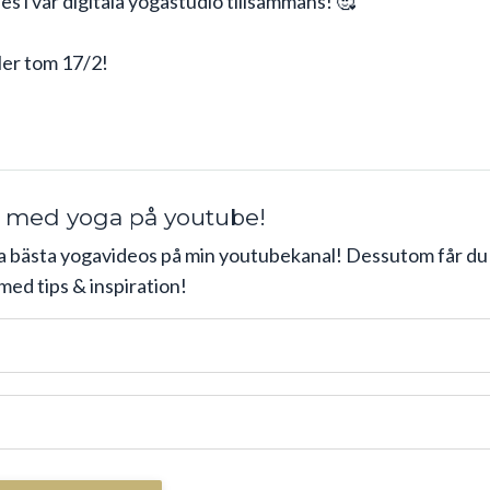
ses i vår digitala yogastudio tillsammans! 🥰
ler tom 17/2!
 med yoga på youtube!
a bästa yogavideos på min youtubekanal! Dessutom får du
med tips & inspiration!