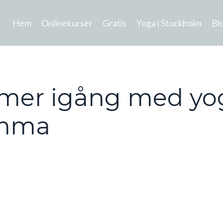
Hem
Onlinekurser
Gratis
Yoga i Stockholm
Bl
mmer igång med y
emma