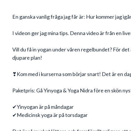
En ganska vanlig fråga jag får är: Hur kommer jag 
I videon ger jag mina tips. Denna video är från en liv
Vill du få in yogan under våren regelbundet? För det 
djupare plan!
❣Kom med i kurserna som börjar snart! Det är en dag 
Paketpris: Gå Yinyoga & Yoga Nidra före en skön nys
✔Yinyogan är på måndagar
✔Medicinsk yoga är på torsdagar