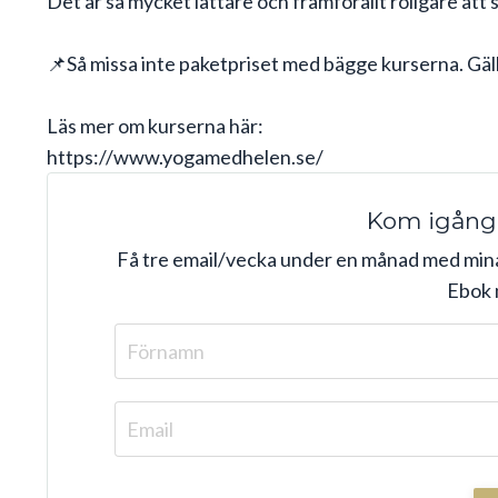
Det är så mycket lättare och framförallt roligare att 
📌Så missa inte paketpriset med bägge kurserna. Gäl
Läs mer om kurserna här:
https://www.yogamedhelen.se/
Kom igång
Få tre email/vecka under en månad med min
Ebok 