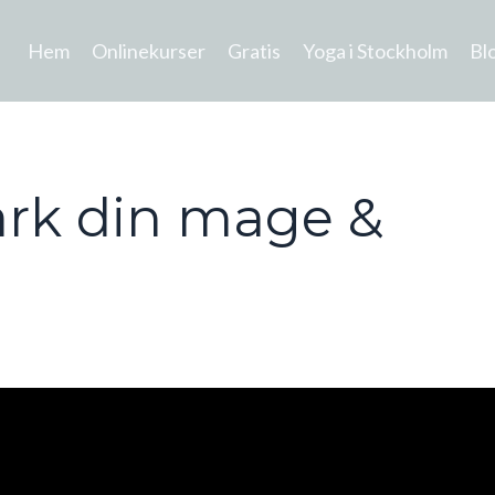
Hem
Onlinekurser
Gratis
Yoga i Stockholm
Bl
tärk din mage &