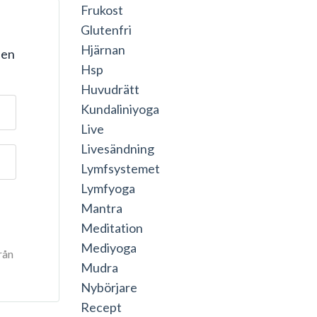
Frukost
Glutenfri
Hjärnan
 en
Hsp
Huvudrätt
Kundaliniyoga
Live
Livesändning
Lymfsystemet
Lymfyoga
Mantra
Meditation
Mediyoga
rån
Mudra
Nybörjare
Recept