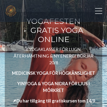
YOGAFESTEN
- GRATIS YOGA
ONLINE
6 YOGAKLASSER FÖR LUGN,
ÅTERHÄMTNING & NY ENERGI BÖRJAR
20/8
MEDICINSK YOGA FÖR HÖGKÄNSLIGHET
YINYOGA & YOGA NIDRA FÖR LJUS I
MÖRKRET
📌Du har tillgång till gratiskursen tom 14/9