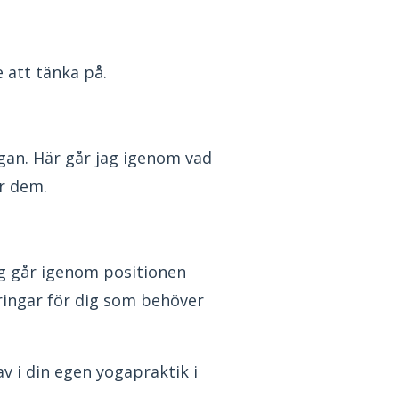
e att tänka på.
gan. Här går jag igenom vad
r dem.
ag går igenom positionen
eringar för dig som behöver
v i din egen yogapraktik i