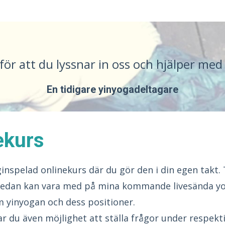
 för att du lyssnar in oss och hjälper med 
En tidigare yinyogadeltagare
ekurs
inspelad onlinekurs där du gör den i din egen takt. 
 sedan kan vara med på mina kommande livesända yo
 yinyogan och dess positioner.
r du även möjlighet att ställa frågor under respekti