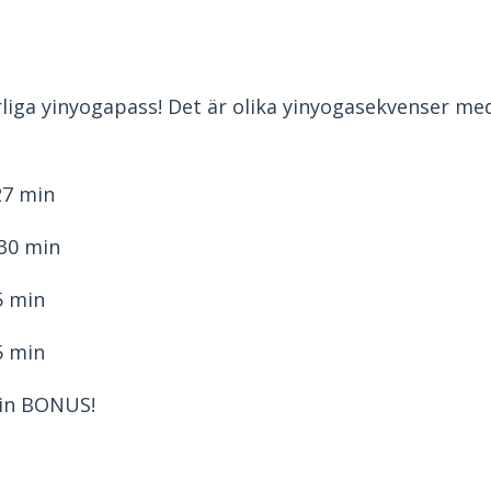
ärliga yinyogapass! Det är olika yinyogasekvenser me
27 min
 30 min
5 min
5 min
 min BONUS!