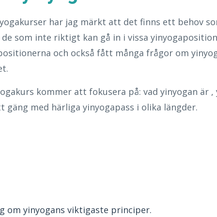
yogakurser har jag märkt att det finns ett behov som
l de som inte riktigt kan gå in i vissa yinyogapositio
å positionerna och också fått många frågor om yiny
t.
yogakurs kommer att fokusera på: vad yinyogan är , 
tt gäng med härliga yinyogapass i olika längder.
ig om yinyogans viktigaste principer.