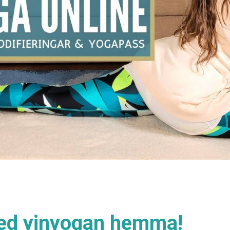
ed yinyogan hemma!